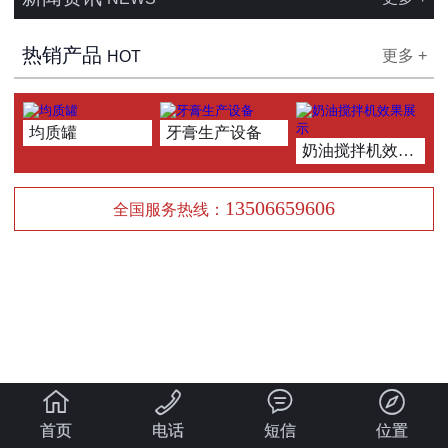
热销产品
更多 +
HOT
均质罐
牙膏生产设备
奶油搅拌机效果展示
13506659606
全国服务热线：




首页
电话
短信
位置