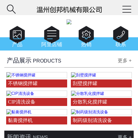






产品
阿里店铺
热销
联系
产品展示
更多 +
PRODUCTS
不锈钢搅拌罐
刮壁搅拌罐
CIP清洗设备
分散乳化搅拌罐
黏膏搅拌机
制药级别清洗设备
新闻资讯
更多 +
NEWS