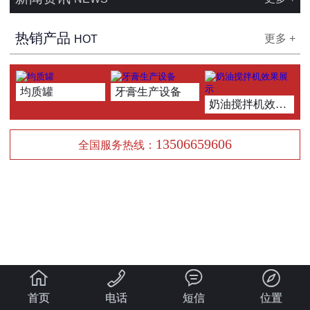
热销产品
更多 +
HOT
均质罐
牙膏生产设备
奶油搅拌机效果展示
13506659606
全国服务热线：




首页
电话
短信
位置