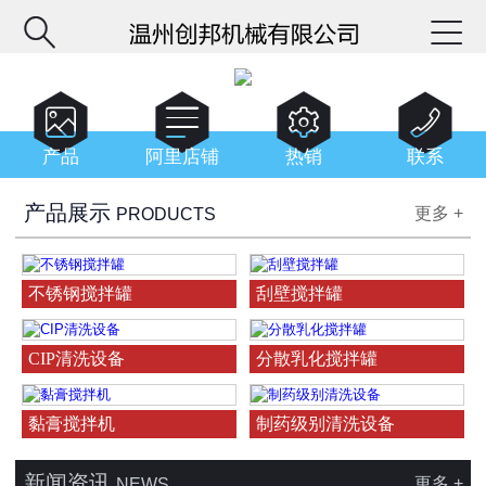






产品
阿里店铺
热销
联系
产品展示
更多 +
PRODUCTS
不锈钢搅拌罐
刮壁搅拌罐
CIP清洗设备
分散乳化搅拌罐
黏膏搅拌机
制药级别清洗设备
新闻资讯
更多 +
NEWS