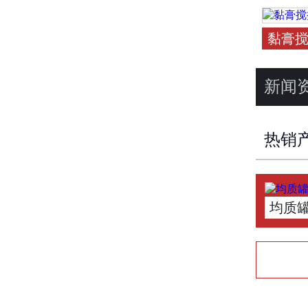
黏膏
新闻
热销
均质