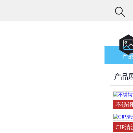

产
产品
不锈
CIP