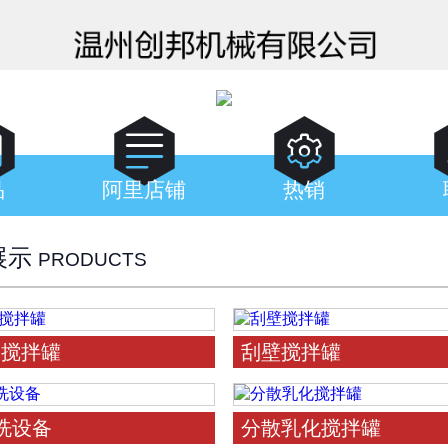



品
阿里店铺
热销
展示
PRODUCTS
钢搅拌罐
刮壁搅拌罐
清洗设备
分散乳化搅拌罐