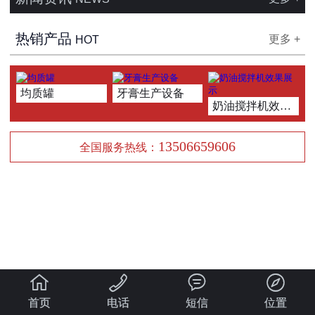
热销产品
更多 +
HOT
均质罐
牙膏生产设备
奶油搅拌机效果展示
13506659606
全国服务热线：




首页
电话
短信
位置