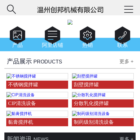






产品
阿里店铺
热销
联系
产品展示
更多 +
PRODUCTS
不锈钢搅拌罐
刮壁搅拌罐
CIP清洗设备
分散乳化搅拌罐
黏膏搅拌机
制药级别清洗设备
新闻资讯
更多 +
NEWS